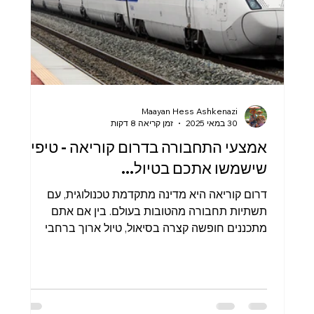
Maayan Hess Ashkenazi
30 במאי 2025
זמן קריאה 8 דקות
אמצעי התחבורה בדרום קוריאה - טיפים
שישמשו אתכם בטיול...
דרום קוריאה היא מדינה מתקדמת טכנולוגית, עם
תשתיות תחבורה מהטובות בעולם. בין אם אתם
מתכננים חופשה קצרה בסיאול, טיול ארוך ברחבי
המדינה, או רילוקיישן – חשוב להבין כיצד פועל מערך
התחבורה הדרום-קוריאני וכיצד ניתן לנצל אותו בצורה
נוחה, חסכונית ויעילה.