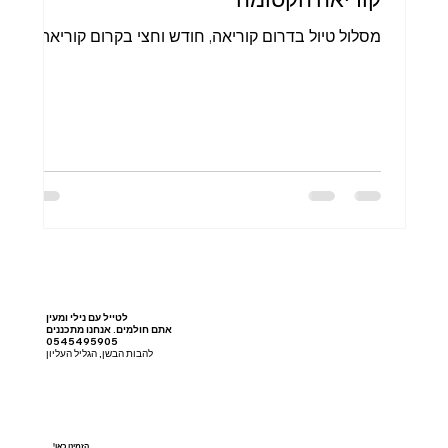
מסלול טיול בדרום קוריאה, חודש וחצי בקרום קוריאה
לטייל עם נילי ומעין
אתם חולמים. אנחנו מתכננים
0545495905
להבות הבשן, הגליל העליון
!הזמינו כאן