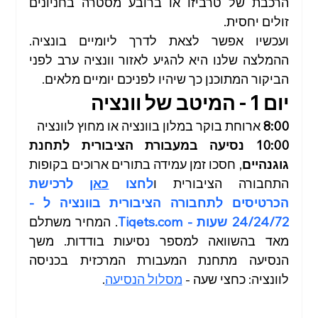
הרכבת של טרביזו או ברובע מסטרה בחניונים 
זולים יחסית. 
ועכשיו אפשר לצאת לדרך ליומיים בונציה. 
ההמלצה שלנו היא להגיע לאזור וונציה ערב לפני 
הביקור המתוכנן כך שיהיו לפניכם יומיים מלאים. 
יום 1 - המיטב של וונציה
8:00
 ארוחת בוקר במלון בוונציה או מחוץ לוונציה
10:00
נסיעה במעבורת הציבורית לתחנת 
גוגנהיים
, חסכו זמן עמידה בתורים ארוכים בקופות 
התחבורה הציבורית ו
לחצו 
כאן
 לרכישת 
הכרטיסים לתחבורה הציבורית בוונציה ל - 
24/24/72 שעות - 
Tiqets.com
. המחיר משתלם 
מאד בהשוואה למספר נסיעות בודדות. משך 
הנסיעה מתחנת המעבורת המרכזית בכניסה 
לוונציה: כחצי שעה - 
מסלול הנסיעה
. 