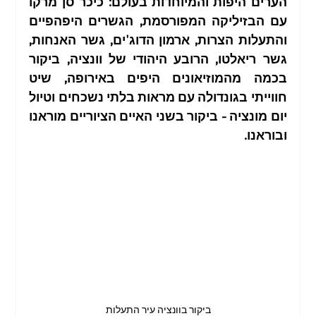
הערים היפות והמיוחדות בעולם: כיכר סן מרקו 
עם הבזיליקה המפורסמת, הגשרים היפהפיים 
והתעלות הצרות, ארמון הדוג'ים, גשר האנחות, 
טיול בארצות הברית
טיול בצפון איטליה
טיול בצפון
גשר ריאלטו, הרובע היהודי של וונציה, ביקור 
בכמה מהמוזיאונים היפים באירופה, שיט 
חווייתי בגונדולה עם מראות בלתי נשכחים וטיול 
טיול לאילת
תכנון טיולים
מסלול טיול בתאילנד
יום מונציה - ביקור בשני האיים הציוריים מוראנו 
ובוראנו.
טיול לדרום קוריאה
טיול בוייטנאם
מסלול טיול לגרמניה
מסלול טיול בצרפת
טיול בגליל התחתון
טיולים מודרכים בארץ
ביקור בוונציה עיר התעלות