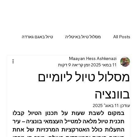
All Posts
מסלול טיול באיטליה
טיול באגם גארדה
Maayan Hess Ashkenazi
אטרקציות באגם גארדה
טיול בדרום איטליה
11 במאי 2025
זמן קריאה 9 דקות
מסלול טיול ליומיים
טיול ברומא
מסלול טיול בסלובניה
בוונציה
עודכן:
11 באוג׳ 2025
מסלול טיול בדרום איטליה
טיול ביפן
טיול בוונציה
במקום לשבת שעות על תכנון הטיול קבלו 
תכנית טיול מלאה למטייל העצמאי בונציה – עיר 
התעלות כולל האטרקציות המרכזיות של אחת 
טיול בדרום קוריאה
מסלול טיול בפירנצה