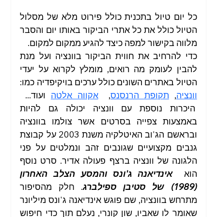
טיול בירושלים
טיול בשומרון
כל יום טיול בתכנית כולל פירוט מלא של מסלול 
הטיול כולל את כל אתרי הביקור באותו יום והסבר 
מלווה בקישור למפה כיצד להגיע ממקום למקום.
כדי להרחיב את חווית הביקור בוונציה ועל מנת 
להבין לעומק מה רואים, מומלץ לקרוא על יעדי 
הטיול באתרים השונים כולל ערכים בויקיפדיה כמו: 
וונציה
, 
תקופת הרנסנס
,  
אקווה אלטה
 ועוד...  
 היכרות נוספת עם וונציה יכולה גם להיות 
באמצעות צפייה בסרטים אשר צולמו בוונציה 
ובראשם הג'וב האיטלקיה משנת 2003 על קבוצת 
גנבים מקצועיים שגונבים זהב ונמלטים על פני 
הלגונה של וונציה ברצף פעולה אדיר. סרט נוסף 
הוא  
אינדיאנה ג'ונס והמסע הצלב האחרון 
(1989) של סטיבן ספילברג
. חלק מהסיפור 
מתרחש בוונציה, שם פוגש אינדיאנה ג'ונס מיליונר 
שאומר לו שאביו, שון קונרי, נעלם תוך כדי חיפוש 