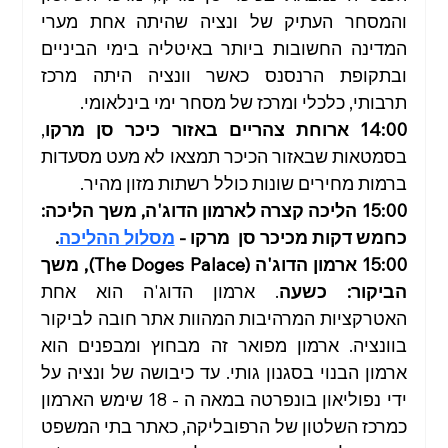
והמסחר העתיק של ונציה שהיתה אחת מערי 
המדינה החשובות ביותר באיטליה בימי הביניים 
ובתקופת הרנסנס כאשר וונציה היתה מרכז 
תרבותי, כלכלי ומרכז של מסחר ימי בינלאומי.
14:00 ארוחת צהריים באזור כיכר סן מרקו
, 
בסמטאות שבאזור הכיכר תמצאו לא מעט מסעדות 
ברמות מחירים שונות כולל רשתות מזון מהיר. 
15:00 הליכה קצרה לארמון הדוג'ה, משך הליכה: 
כחמש דקות מכיכר סן  מרקו - 
מסלול ההליכה
.
15:00 ארמון הדוג'ה (The Doges Palace), משך 
הביקור: כשעה
. ארמון הדוג'ה הוא אחת 
האטרקציות המרהיבות המהוות אתר חובה לביקור 
בוונציה. ארמון מפואר זה מבחוץ ומבפנים הוא 
ארמון הבנוי בסגנון גותי. עד כיבושה של ונציה על 
ידי נפוליאון בונפרטה במאה ה - 18 שימש הארמון 
כמרכז השלטון של הרפובליקה, כאתר בתי המשפט 