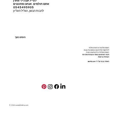
לטייל עם נילי ומעין
אתם חולמים. אנחנו מתכננים
0545495905
להבות הבשן, הגליל העליון
!הזמינו כאן
הזמנת מלונות וטיסות מוזלות
להתקשר מכל מקום באמצעות Airalo
הזמנת מסלול טיול מותאם אישית
תנאי השימוש באתר והצהרת פרטיות
הצהרת נגישות
האתר נבנה על ידי
wix4b.com
© 2016 travelwithnilma.com