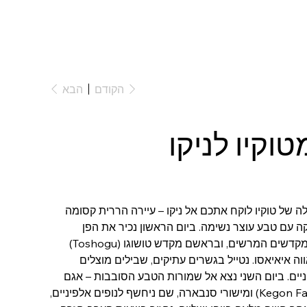
הקודם
הבא
טוקיו לניקו
לה של טוקיו לוקח אתכם אל ניקו – עיירה הררית קסומה
עם טבע עוצר נשימה. ביום הראשון נכיר את הפן
ההיסטורי של ניקו דרך מתחם המקדשים המרשים, ובראשם מקדש טושוגו (Toshogu)
וה איאיאסו. נטייל בגשרים עתיקים, שבילים מוצלים
פניים. ביום השני נצא אל שמורות הטבע הסובבות – אגם
צ’וזנג’י (Chuzenji), מפל קגון (Kegon Falls) ומישורי סנבארה, שם ניחשף לנופים אלפיניים,