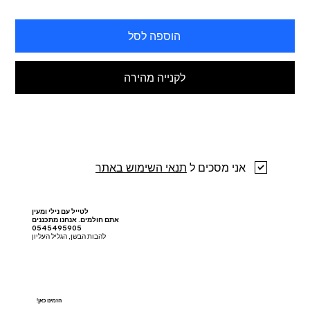
הוספה לסל
לקנייה מהירה
אני מסכים ל
תנאי השימוש באתר
לטייל עם נילי ומעין
אתם חולמים. אנחנו מתכננים
0545495905
להבות הבשן, הגליל העליון
!הזמינו כאן