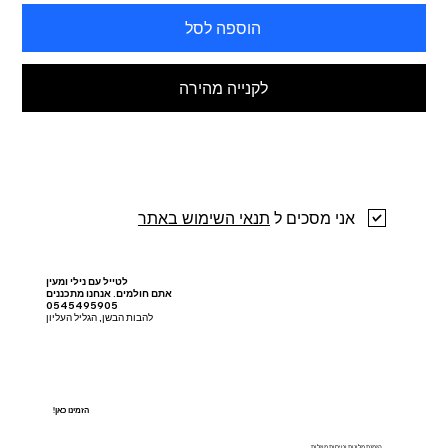
הוספה לסל
לקנייה מהירה
אני מסכים ל
תנאי השימוש באתר
לטייל עם נילי ומעין
אתם חולמים. אנחנו מתכננים
0545495905
להבות הבשן, הגליל העליון
!הזמינו כאן
הזמנת מלונות וטיסות מוזלות