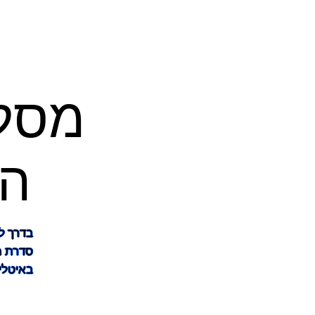
מסלו
ד
הע
בדרך ל
סדרת מ
באיטלי