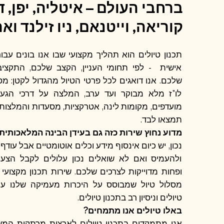
ברחבי העולם – איטליה, יפן, ד
קוריאה, וייטנאם, ניו זילנד וא
תכנון טיולים הוא תהליך מקצועי שבו אנו בונים עב
אישית - לפי תחומי העניין, הקצב שלכם, התקציב
שלכם. אנו דואגים לכל פרטי הטיול מהגדול לקטן: מסל
לו"ז מלא מבוקר ועד ערב, המלצה על דרכי הגע
מועדפים, מקומות לינה, אטרקציות, מסעדות והמלצות 
תמצאו לבד.
מדוע נחוץ שירות כזה גם בעידן הבינה המלאכותית (AI)
נכון, יש כיום אינסוף מידע וכלים אוטומטיים אבל עוד
ולהעמיס ואם לא שואלים נכון עלולים לקבל הצע
ופחות מדוייקות לצרכים שלכם. שירות תכנון מקצוע
מסלול טיול שמבוסס על היכרות מעמיקה שלנו 
טיולים וניסיון רב בתכנון טיולים.
באלו טיולים אנו מתמחים?
אנו מתמקדים בתכנון טיולים לארצות מרתקות המש