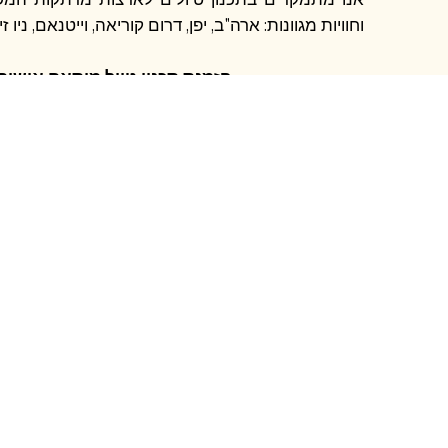
וחוויות מגוונות: ארה"ב, יפן, דרום קוריאה, וייטנאם, ניו ז
הזמנת תכנון טיול מותאם אישית
לפרטים התקשרו 0545495905