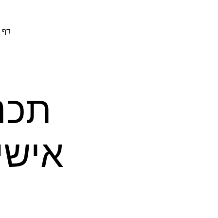
דף 
תכנ
אישי