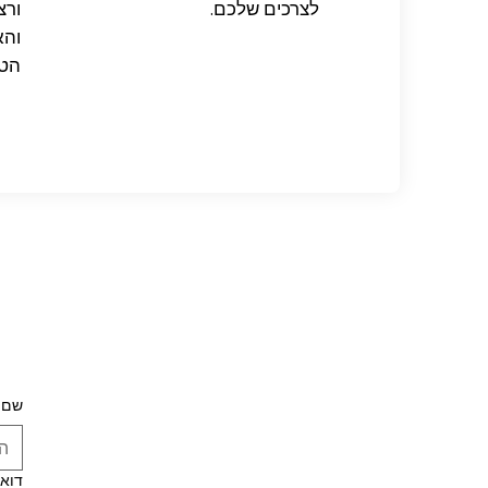
לצרכים שלכם.
ורצ
והא
הטי
שם 
דואר