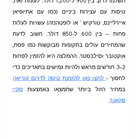
תשלמו לרוב בין 900 ל-1,200 דולר. לעומת זאת, 
טיול בירושלים
טיול בשומרון
טיסות עם עצירות ביניים (כמו עם אתיופיאן 
איירליינס, טורקיש ' או לופטהנזה) עשויות לעלות 
פחות – בין 600 ל-850 דולר. חשוב לדעת 
שהמחירים עולים בתקופות מבוקשות כמו פסח, 
אוקטובר וסילבסטר. ההמלצה היא להזמין לפחות 
2–3 חודשים מראש ולהיות גמישים בתאריכים כדי 
לחסוך -
 לחצו כאן להזמנת טיסה לדרום קוריאה
במחיר הזול ביותר שתמצאו באמצעות 
סקיי 
סקאנר
. 