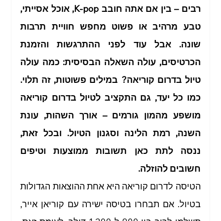
רבים – בין אם אתה חובב K-pop, אוכל אסייתי, 
טבע מרהיב או פשוט מחפש חוויית תרבות 
טיול בארצות הברית
טיול בצפון איטליה
טיול בצפון
שונה. אבל עוד לפני ההתרגשות והזמנת 
הכרטיסים, עולה השאלה הבסיסית: כמה עולה 
טיול לאילת
תכנון טיולים
מסלול טיול בתאילנד
טיול בדרום קוריאה? במילים פשוטות, זה תלוי. 
כמו כל יעד, גם התקציב לטיול בדרום קוריאה 
מושפע מהמון גורמים – אורך השהות, עונת 
טיול לדרום קוריאה
טיול בוייטנאם
השנה, רמת הלינה וסגנון הטיול. ובכל זאת, 
ננסה לתת כאן תשובות ממוצעות וטיפים 
מסלול טיול לגרמניה
מסלול טיול בצרפת
חשובים להוזלה.
הטיסה לדרום קוריאה היא אחת ההוצאות הגדולות 
טיול בגליל התחתון
טיולים מודרכים בארץ
בטיול. אם תבחרו בטיסה ישירה עם קוריאן אייר, 