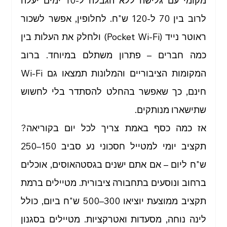
מקומי עם גלישה ללא הגבלה ל-10 ימים יעלה 
לרוב בין 70 ל-120 ש"ח. לחלופין, אפשר לשכור 
ראוטר נייד (Pocket Wi-Fi) ולחלק את העלות בין 
כמה חברים – פתרון משתלם במיוחד. ברוב 
המקומות הציבוריים והמלונות תמצאו גם Wi-Fi 
חינם, כך שאפשר בהחלט להסתדר בלי לחשוש 
שתישארו מנותקים.
אז כמה כסף באמת צריך לכל יום בקוריאה? 
תקציב יומי למטייל חסכוני נע סביב 150–250 
ש"ח ליום – אם אתם ישנים בגסטהאוסים, אוכלים 
ברחוב ונוסעים בתחבורה ציבורית. מטיילים ברמת 
תקציב ממוצעת יוציאו 300–500 ש"ח ביום, כולל 
לינה נוחה, מסעדות ואטרקציות. מטיילים בסגנון 