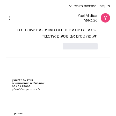
מיון לפי:
החדשות ביותר
Yael Midbar
כיצד למצוא את הטיסות הזולות ביותר עם סקיי
26 באפר׳
סקאנר: המדריך המקיף
יש בעייה כיום עם חברות תעופה- עם איזו חברת 
תעופה טסים אם נוסעים איתכם? 
לייק
להשיב
לטייל עם נילי ומעין
אתם חולמים. אנחנו מתכננים
0545495905
להבות הבשן, הגליל העליון
!הזמינו כאן