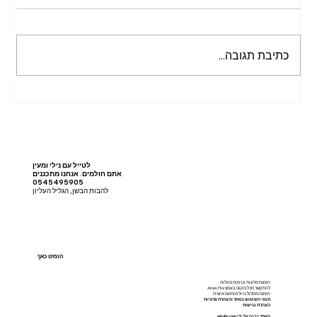
כתיבת תגובה...
מסלול טיול בגנואה
לטייל עם נילי ומעין
אתם חולמים. אנחנו מתכננים
0545495905
להבות הבשן, הגליל העליון
!הזמינו כאן
הזמנת מלונות וטיסות מוזלות
להתקשר מכל מקום באמצעות Airalo
הזמנת מסלול טיול מותאם אישית
תנאי השימוש באתר והצהרת פרטיות
הצהרת נגישות
האתר נבנה על ידי
wix4b.com