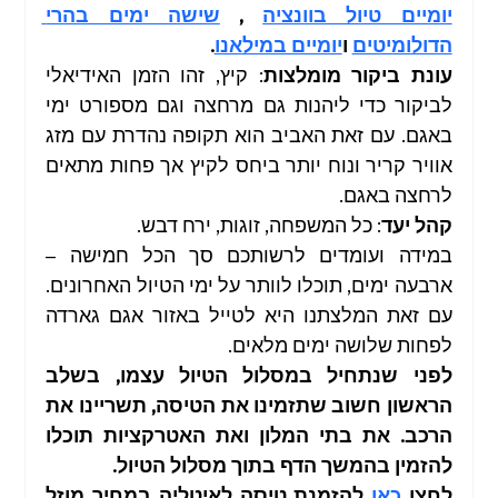
יומיים טיול בוונציה
, 
שישה ימים בהרי 
טיול בירושלים
טיול בשומרון
הדולומיטים
 ו
יומיים במילאנו
.  
עונת ביקור מומלצות
: קיץ, זהו הזמן האידיאלי 
לביקור כדי ליהנות גם מרחצה וגם מספורט ימי 
באגם. עם זאת האביב הוא תקופה נהדרת עם מזג 
אוויר קריר ונוח יותר ביחס לקיץ אך פחות מתאים 
לרחצה באגם.
קהל יעד
: כל המשפחה, זוגות, ירח דבש.
במידה ועומדים לרשותכם סך הכל חמישה – 
ארבעה ימים, תוכלו לוותר על ימי הטיול האחרונים. 
עם זאת המלצתנו היא לטייל באזור אגם גארדה 
לפחות שלושה ימים מלאים.
לפני שנתחיל במסלול הטיול עצמו, בשלב 
הראשון חשוב שתזמינו את הטיסה, תשריינו את 
הרכב. את בתי המלון ואת האטרקציות תוכלו 
להזמין בהמשך הדף בתוך מסלול הטיול.
לחצו 
כאן 
להזמנת טיסה לאיטליה במחיר מוזל 