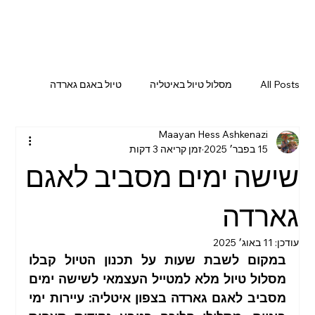
All Posts
מסלול טיול באיטליה
טיול באגם גארדה
Maayan Hess Ashkenazi
אטרקציות באגם גארדה
טיול בדרום איטליה
15 בפבר׳ 2025
זמן קריאה 3 דקות
שישה ימים מסביב לאגם
טיול ברומא
מסלול טיול בסלובניה
גארדה
עודכן:
11 באוג׳ 2025
מסלול טיול בדרום איטליה
טיול ביפן
טיול בוונציה
במקום לשבת שעות על תכנון הטיול קבלו 
מסלול טיול מלא למטייל העצמאי לשישה ימים 
מסביב לאגם גארדה בצפון איטליה: עיירות ימי 
טיול בדרום קוריאה
מסלול טיול בפירנצה