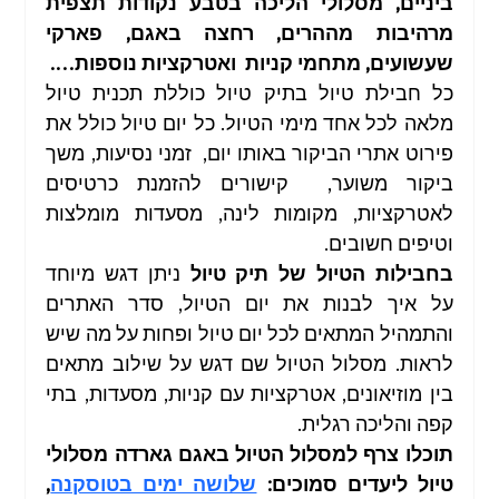
ביניים, מסלולי הליכה בטבע נקודות תצפית 
מרהיבות מההרים, רחצה באגם, פארקי 
שעשועים, מתחמי קניות  ואטרקציות נוספות….
טיול בארצות הברית
טיול בצפון איטליה
טיול בצפון
כל חבילת טיול בתיק טיול כוללת תכנית טיול 
מלאה לכל אחד מימי הטיול. כל יום טיול כולל את 
פירוט אתרי הביקור באותו יום,  זמני נסיעות, משך 
טיול לאילת
תכנון טיולים
מסלול טיול בתאילנד
ביקור משוער,  קישורים להזמנת כרטיסים 
לאטרקציות, מקומות לינה, מסעדות מומלצות 
וטיפים חשובים.
טיול לדרום קוריאה
טיול בוייטנאם
בחבילות הטיול של תיק טיול
 ניתן דגש מיוחד 
על איך לבנות את יום הטיול, סדר האתרים 
והתמהיל המתאים לכל יום טיול ופחות על מה שיש 
מסלול טיול לגרמניה
מסלול טיול בצרפת
לראות. מסלול הטיול שם דגש על שילוב מתאים 
בין מוזיאונים, אטרקציות עם קניות, מסעדות, בתי 
קפה והליכה רגלית.
טיול בגליל התחתון
טיולים מודרכים בארץ
תוכלו צרף למסלול הטיול באגם גארדה מסלולי 
טיול ליעדים סמוכים: 
שלושה ימים בטוסקנה
, 